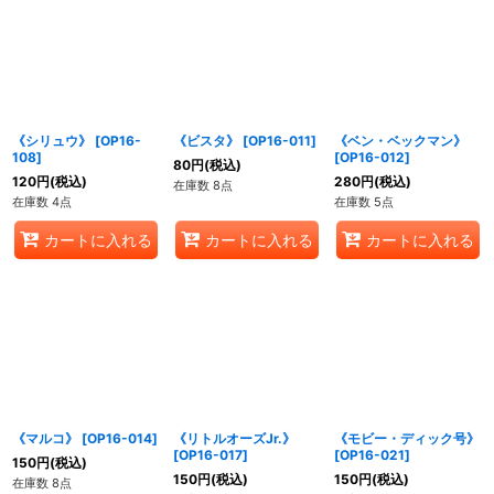
《シリュウ》
[
OP16-
《ビスタ》
[
OP16-011
]
《ベン・ベックマン》
108
]
[
OP16-012
]
80
円
(税込)
120
円
(税込)
280
円
(税込)
在庫数 8点
在庫数 4点
在庫数 5点
カートに入れる
カートに入れる
カートに入れる
《マルコ》
[
OP16-014
]
《リトルオーズJr.》
《モビー・ディック号》
[
OP16-017
]
[
OP16-021
]
150
円
(税込)
150
円
(税込)
150
円
(税込)
在庫数 8点