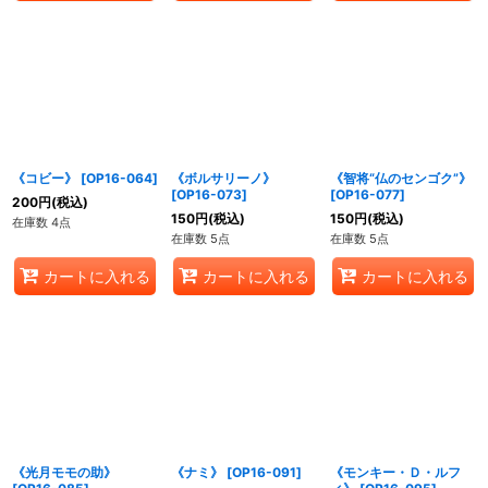
《コビー》
[
OP16-064
]
《ボルサリーノ》
《智将“仏のセンゴク”》
[
OP16-073
]
[
OP16-077
]
200
円
(税込)
150
円
(税込)
150
円
(税込)
在庫数 4点
在庫数 5点
在庫数 5点
カートに入れる
カートに入れる
カートに入れる
《光月モモの助》
《ナミ》
[
OP16-091
]
《モンキー・Ｄ・ルフ