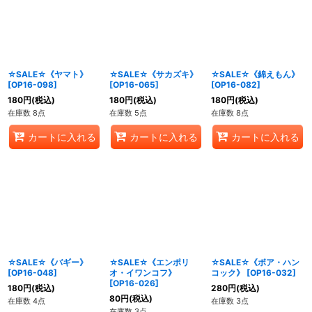
☆SALE☆《ヤマト》
☆SALE☆《サカズキ》
☆SALE☆《錦えもん》
[
OP16-098
]
[
OP16-065
]
[
OP16-082
]
180
円
(税込)
180
円
(税込)
180
円
(税込)
在庫数 8点
在庫数 5点
在庫数 8点
カートに入れる
カートに入れる
カートに入れる
☆SALE☆《バギー》
☆SALE☆《エンポリ
☆SALE☆《ボア・ハン
[
OP16-048
]
オ・イワンコフ》
コック》
[
OP16-032
]
[
OP16-026
]
180
円
(税込)
280
円
(税込)
80
円
(税込)
在庫数 4点
在庫数 3点
在庫数 3点