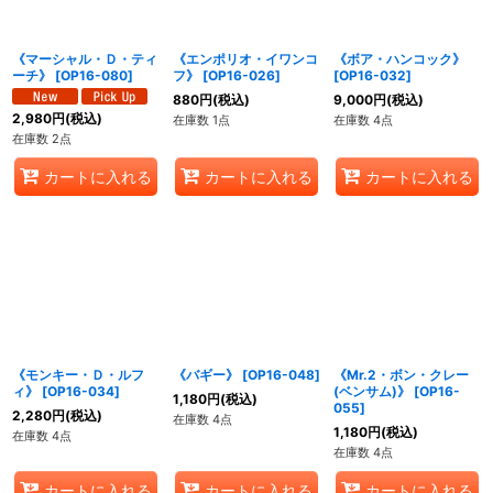
《マーシャル・Ｄ・ティ
《エンポリオ・イワンコ
《ボア・ハンコック》
ーチ》
[
OP16-080
]
フ》
[
OP16-026
]
[
OP16-032
]
880
円
(税込)
9,000
円
(税込)
2,980
円
(税込)
在庫数 1点
在庫数 4点
在庫数 2点
カートに入れる
カートに入れる
カートに入れる
《モンキー・Ｄ・ルフ
《バギー》
[
OP16-048
]
《Mr.2・ボン・クレー
ィ》
[
OP16-034
]
(ベンサム)》
[
OP16-
1,180
円
(税込)
055
]
2,280
円
(税込)
在庫数 4点
1,180
円
(税込)
在庫数 4点
在庫数 4点
カートに入れる
カートに入れる
カートに入れる