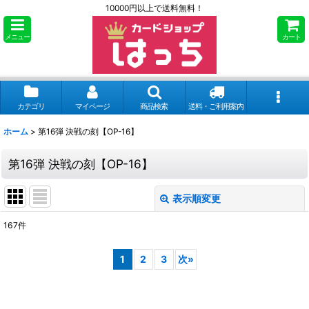
10000円以上で送料無料！
メニュー
カート
カテゴリ
マイページ
商品検索
送料・ご利用案内
ホーム
>
第16弾 決戦の刻【OP-16】
第16弾 決戦の刻【OP-16】
表示順変更
閉じる
167
件
サブカテゴリ
:
1
2
3
次
»
表示数
: