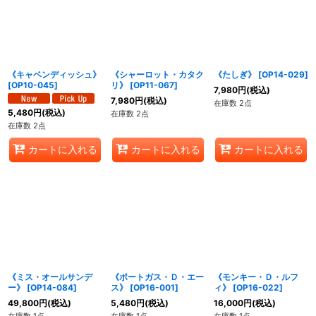
並び順
:
絞り込む
《キャベンディッシュ》
《シャーロット・カタク
《たしぎ》
[
OP14-029
]
[
OP10-045
]
リ》
[
OP11-067
]
7,980
円
(税込)
7,980
円
(税込)
在庫数 2点
5,480
円
(税込)
在庫数 2点
在庫数 2点
カートに入れる
カートに入れる
カートに入れる
《ミス・オールサンデ
《ポートガス・Ｄ・エー
《モンキー・Ｄ・ルフ
ー》
[
OP14-084
]
ス》
[
OP16-001
]
ィ》
[
OP16-022
]
49,800
円
(税込)
5,480
円
(税込)
16,000
円
(税込)
在庫数 1点
在庫数 1点
在庫数 1点