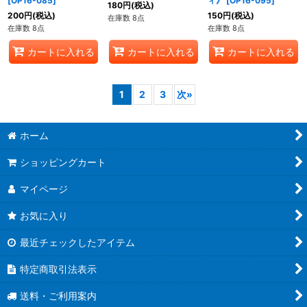
[
OP16-085
]
ィ》
[
OP16-095
]
180
円
(税込)
200
円
(税込)
150
円
(税込)
在庫数 8点
在庫数 8点
在庫数 8点
カートに入れる
カートに入れる
カートに入れる
1
2
3
次
»
ホーム
ショッピングカート
マイページ
お気に入り
最近チェックしたアイテム
特定商取引法表示
送料・ご利用案内