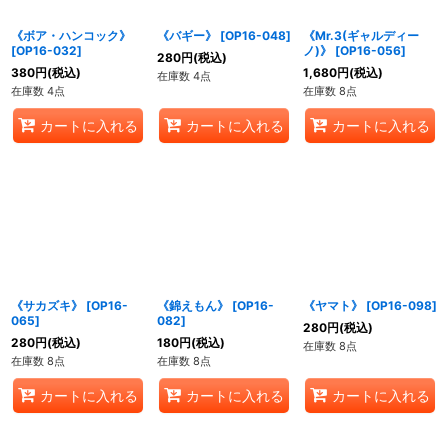
《ボア・ハンコック》
《バギー》
[
OP16-048
]
《Mr.3(ギャルディー
[
OP16-032
]
ノ)》
[
OP16-056
]
280
円
(税込)
380
円
(税込)
1,680
円
(税込)
在庫数 4点
在庫数 4点
在庫数 8点
カートに入れる
カートに入れる
カートに入れる
《サカズキ》
[
OP16-
《錦えもん》
[
OP16-
《ヤマト》
[
OP16-098
]
065
]
082
]
280
円
(税込)
280
円
(税込)
180
円
(税込)
在庫数 8点
在庫数 8点
在庫数 8点
カートに入れる
カートに入れる
カートに入れる