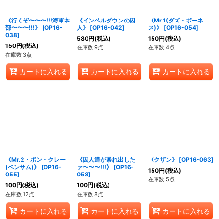
《行くぞ〜〜〜!!!海軍本
《インペルダウンの囚
《Mr.1(ダズ・ボーネ
部〜〜〜!!!》
[
OP16-
人》
[
OP16-042
]
ス)》
[
OP16-054
]
038
]
580
円
(税込)
150
円
(税込)
150
円
(税込)
在庫数 9点
在庫数 4点
在庫数 3点
カートに入れる
カートに入れる
カートに入れる
《Mr.2・ボン・クレー
《囚人達が暴れ出した
《クザン》
[
OP16-063
]
(ベンサム)》
[
OP16-
ァ〜〜〜!!!》
[
OP16-
150
円
(税込)
055
]
058
]
在庫数 5点
100
円
(税込)
100
円
(税込)
在庫数 12点
在庫数 8点
カートに入れる
カートに入れる
カートに入れる