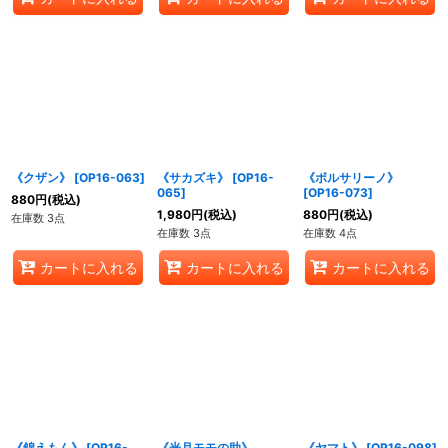
《クザン》
[
OP16-063
]
《サカズキ》
[
OP16-
《ボルサリーノ》
065
]
[
OP16-073
]
880
円
(税込)
1,980
円
(税込)
880
円
(税込)
在庫数 3点
在庫数 3点
在庫数 4点
カートに入れる
カートに入れる
カートに入れる
《錦えもん》
[
OP16-
《光月モモの助》
《ヤマト》
[
OP16-098
]