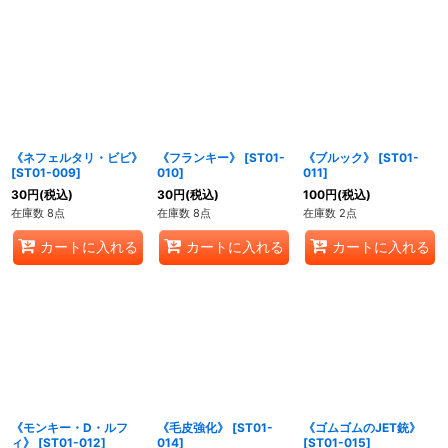
《ネフェルタリ・ビビ》
《フランキー》
[
ST01-
《ブルック》
[
ST01-
[
ST01-009
]
010
]
011
]
30
円
(税込)
30
円
(税込)
100
円
(税込)
在庫数 8点
在庫数 8点
在庫数 2点
カートに入れる
カートに入れる
カートに入れる
《モンキー・D・ルフ
《毛皮強化》
[
ST01-
《ゴムゴムのJET銃》
ィ》
[
ST01-012
]
014
]
[
ST01-015
]