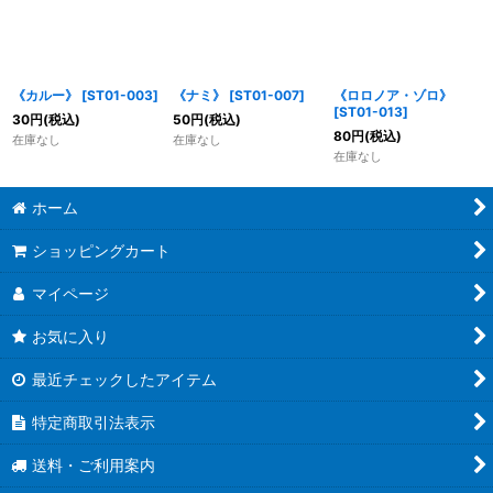
《カルー》
[
ST01-003
]
《ナミ》
[
ST01-007
]
《ロロノア・ゾロ》
[
ST01-013
]
30
円
(税込)
50
円
(税込)
80
円
(税込)
在庫なし
在庫なし
在庫なし
ホーム
ショッピングカート
マイページ
お気に入り
最近チェックしたアイテム
特定商取引法表示
送料・ご利用案内