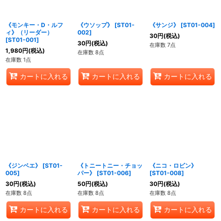
絞り込む
《モンキー・D・ルフ
《ウソップ》
[
ST01-
《サンジ》
[
ST01-004
]
ィ》（リーダー）
002
]
30
円
(税込)
[
ST01-001
]
30
円
(税込)
在庫数 7点
1,980
円
(税込)
在庫数 8点
在庫数 1点
カートに入れる
カートに入れる
カートに入れる
《ジンベエ》
[
ST01-
《トニートニー・チョッ
《ニコ・ロビン》
005
]
パー》
[
ST01-006
]
[
ST01-008
]
30
円
(税込)
50
円
(税込)
30
円
(税込)
在庫数 8点
在庫数 8点
在庫数 8点
カートに入れる
カートに入れる
カートに入れる