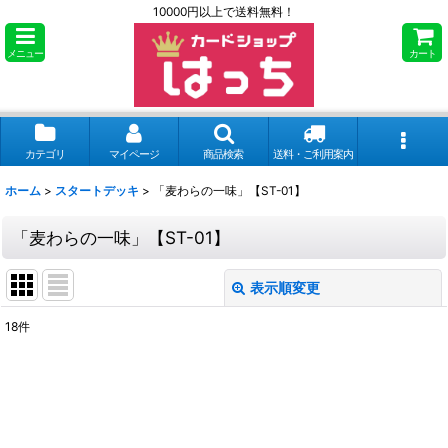
10000円以上で送料無料！
メニュー
カート
カテゴリ
マイページ
商品検索
送料・ご利用案内
ホーム
>
スタートデッキ
>
「麦わらの一味」【ST-01】
「麦わらの一味」【ST-01】
表示順変更
閉じる
18
件
表示数
:
並び順
: