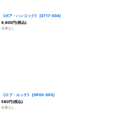
《ボア・ハンコック》
[
ST17-004
]
9,800
円
(税込)
在庫なし
《ロブ・ルッチ》
[
OP05-093
]
580
円
(税込)
在庫なし