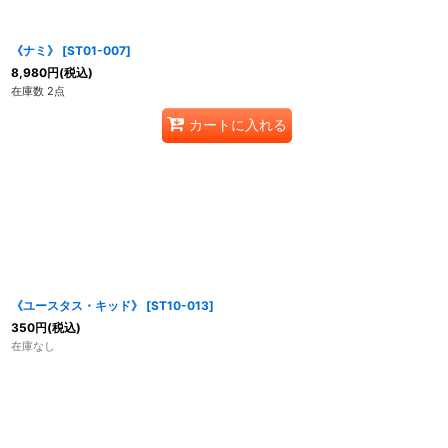
《ナミ》
[
ST01-007
]
8,980
円
(税込)
在庫数 2点
カートに入れる
《ユースタス・キッド》
[
ST10-013
]
350
円
(税込)
在庫なし