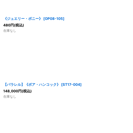
《ジュエリー・ボニー》
[
OP08-105
]
480
円
(税込)
在庫なし
【パラレル】《ボア・ハンコック》
[
ST17-004
]
148,000
円
(税込)
在庫なし