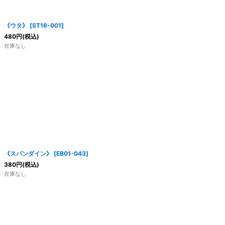
絞り込む
《ウタ》
[
ST16-001
]
480
円
(税込)
在庫なし
《スパンダイン》
[
EB01-043
]
380
円
(税込)
在庫なし