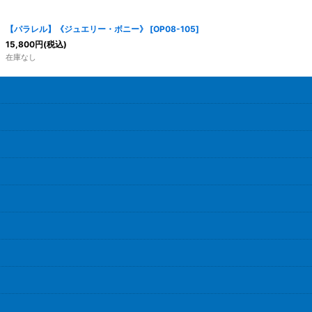
【パラレル】《ジュエリー・ボニー》
[
OP08-105
]
15,800
円
(税込)
在庫なし