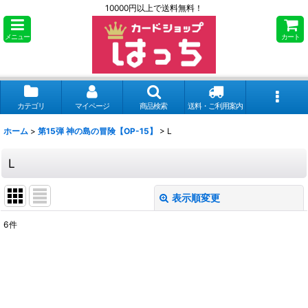
10000円以上で送料無料！
メニュー
カート
カテゴリ
マイページ
商品検索
送料・ご利用案内
ホーム
>
第15弾 神の島の冒険【OP-15】
>
L
L
表示順変更
閉じる
6
件
表示数
:
並び順
: