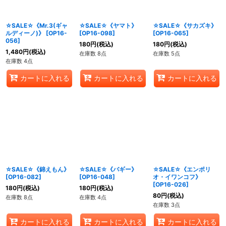
絞り込む
☆SALE☆《Mr.3(ギャ
☆SALE☆《ヤマト》
☆SALE☆《サカズキ》
ルディーノ)》
[
OP16-
[
OP16-098
]
[
OP16-065
]
056
]
180
円
(税込)
180
円
(税込)
1,480
円
(税込)
在庫数 8点
在庫数 5点
在庫数 4点
カートに入れる
カートに入れる
カートに入れる
☆SALE☆《錦えもん》
☆SALE☆《バギー》
☆SALE☆《エンポリ
[
OP16-082
]
[
OP16-048
]
オ・イワンコフ》
[
OP16-026
]
180
円
(税込)
180
円
(税込)
80
円
(税込)
在庫数 8点
在庫数 4点
在庫数 3点
カートに入れる
カートに入れる
カートに入れる