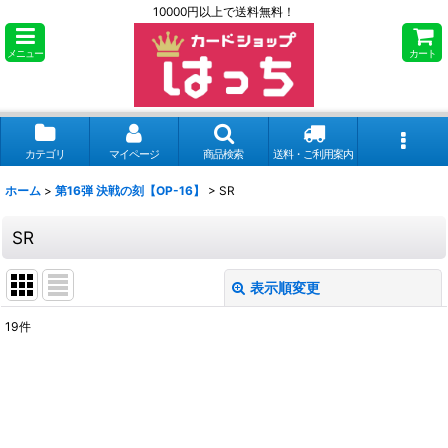
10000円以上で送料無料！
メニュー
カート
カテゴリ
マイページ
商品検索
送料・ご利用案内
ホーム
>
第16弾 決戦の刻【OP-16】
>
SR
SR
表示順変更
閉じる
19
件
表示数
:
並び順
: