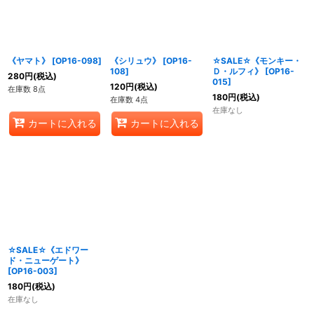
《ヤマト》
[
OP16-098
]
《シリュウ》
[
OP16-
☆SALE☆《モンキー・
108
]
Ｄ・ルフィ》
[
OP16-
280
円
(税込)
015
]
120
円
(税込)
在庫数 8点
180
円
(税込)
在庫数 4点
在庫なし
カートに入れる
カートに入れる
☆SALE☆《エドワー
ド・ニューゲート》
[
OP16-003
]
180
円
(税込)
在庫なし