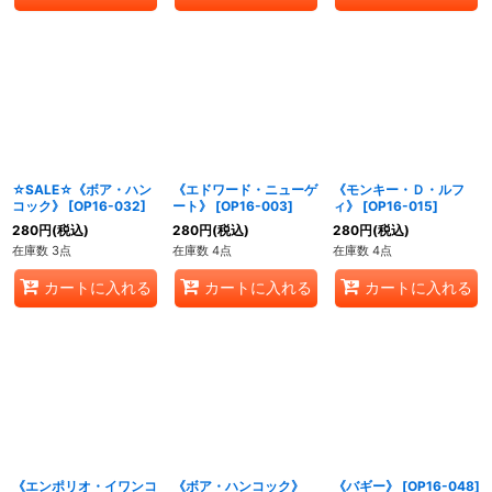
☆SALE☆《ボア・ハン
《エドワード・ニューゲ
《モンキー・Ｄ・ルフ
コック》
[
OP16-032
]
ート》
[
OP16-003
]
ィ》
[
OP16-015
]
280
円
(税込)
280
円
(税込)
280
円
(税込)
在庫数 3点
在庫数 4点
在庫数 4点
カートに入れる
カートに入れる
カートに入れる
《エンポリオ・イワンコ
《ボア・ハンコック》
《バギー》
[
OP16-048
]