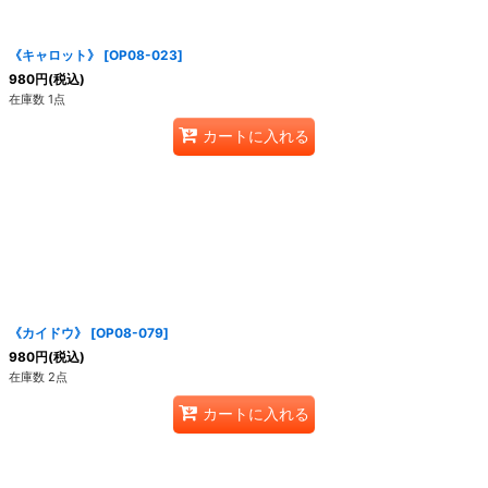
絞り込む
《キャロット》
[
OP08-023
]
980
円
(税込)
在庫数 1点
カートに入れる
《カイドウ》
[
OP08-079
]
980
円
(税込)
在庫数 2点
カートに入れる