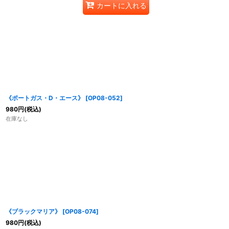
カートに入れる
《ポートガス・D・エース》
[
OP08-052
]
980
円
(税込)
在庫なし
《ブラックマリア》
[
OP08-074
]
980
円
(税込)