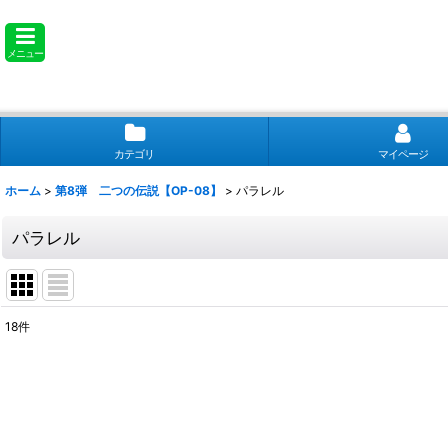
メニュー
カテゴリ
マイページ
ホーム
>
第8弾 二つの伝説【OP-08】
>
パラレル
パラレル
18
件
表示数
:
並び順
: