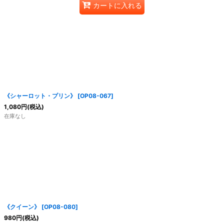
カートに入れる
《シャーロット・プリン》
[
OP08-067
]
1,080
円
(税込)
在庫なし
《クイーン》
[
OP08-080
]
980
円
(税込)