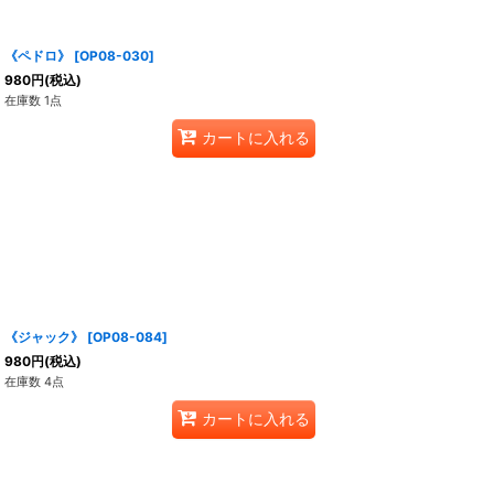
《ペドロ》
[
OP08-030
]
980
円
(税込)
在庫数 1点
カートに入れる
《ジャック》
[
OP08-084
]
980
円
(税込)
在庫数 4点
カートに入れる