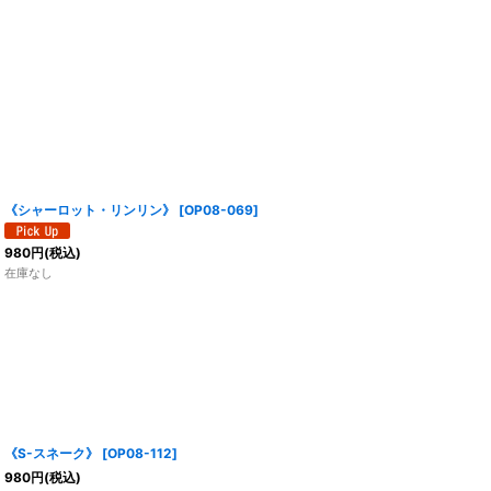
《シャーロット・リンリン》
[
OP08-069
]
980
円
(税込)
在庫なし
《S-スネーク》
[
OP08-112
]
980
円
(税込)