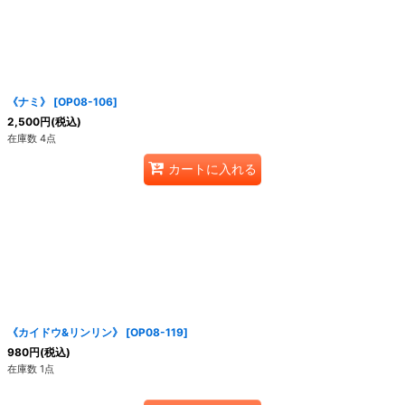
《ナミ》
[
OP08-106
]
2,500
円
(税込)
在庫数 4点
カートに入れる
《カイドウ&リンリン》
[
OP08-119
]
980
円
(税込)
在庫数 1点