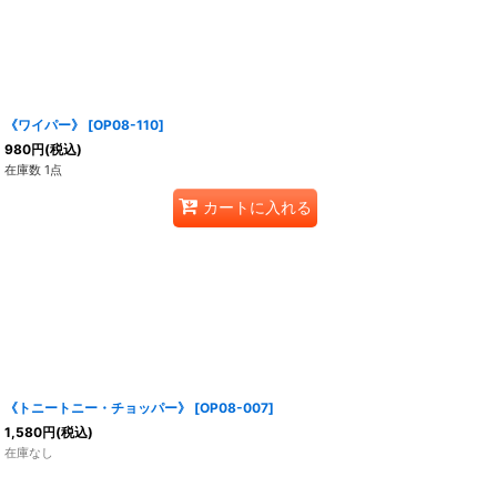
《ワイパー》
[
OP08-110
]
980
円
(税込)
在庫数 1点
カートに入れる
《トニートニー・チョッパー》
[
OP08-007
]
1,580
円
(税込)
在庫なし