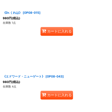
《Dr.くれは》
[
OP08-015
]
980
円
(税込)
在庫数 1点
カートに入れる
《エドワード・ニューゲート》
[
OP08-043
]
980
円
(税込)
在庫数 4点
カートに入れる