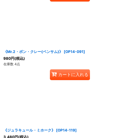
《Mr.2・ボン・クレー(ベンサム)》
[
OP14-091
]
980
円
(税込)
在庫数 4点
カートに入れる
《ジュラキュール・ミホーク》
[
OP14-119
]
3,480
円
(税込)