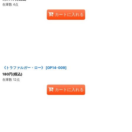
在庫数 4点
カートに入れる
《トラファルガー・ロー》
[
OP14-009
]
180
円
(税込)
在庫数 12点
カートに入れる