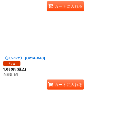
カートに入れる
《ジンベエ》
[
OP14-040
]
1,680
円
(税込)
在庫数 1点
カートに入れる