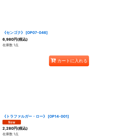
絞り込む
《センゴク》
[
OP07-046
]
6,980
円
(税込)
在庫数 1点
カートに入れる
《トラファルガー・ロー》
[
OP14-001
]
2,280
円
(税込)
在庫数 1点