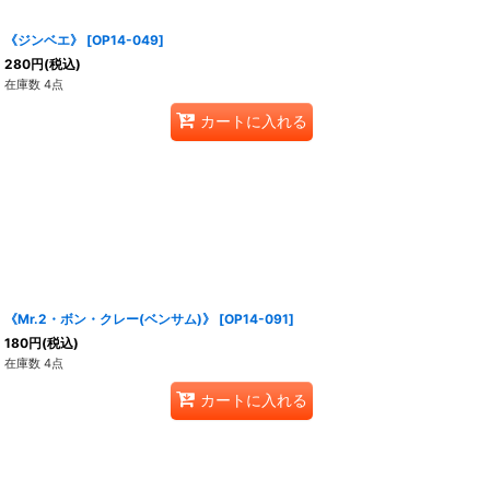
《ジンベエ》
[
OP14-049
]
280
円
(税込)
在庫数 4点
カートに入れる
《Mr.2・ボン・クレー(ベンサム)》
[
OP14-091
]
180
円
(税込)
在庫数 4点
カートに入れる