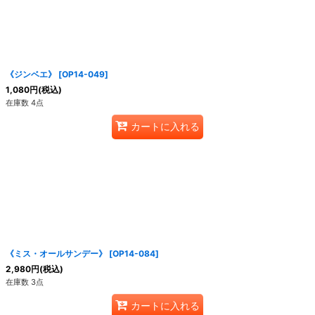
《ジンベエ》
[
OP14-049
]
1,080
円
(税込)
在庫数 4点
カートに入れる
《ミス・オールサンデー》
[
OP14-084
]
2,980
円
(税込)
在庫数 3点
カートに入れる