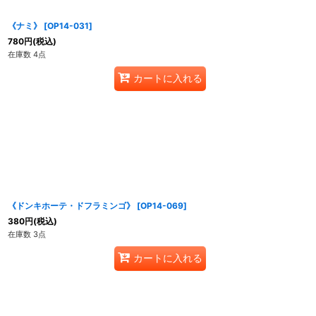
《ナミ》
[
OP14-031
]
780
円
(税込)
在庫数 4点
カートに入れる
《ドンキホーテ・ドフラミンゴ》
[
OP14-069
]
380
円
(税込)
在庫数 3点
カートに入れる