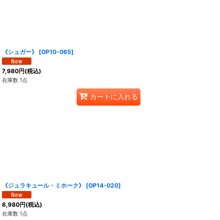
《シュガー》
[
OP10-065
]
7,980
円
(税込)
在庫数 1点
カートに入れる
《ジュラキュール・ミホーク》
[
OP14-020
]
6,980
円
(税込)
在庫数 1点