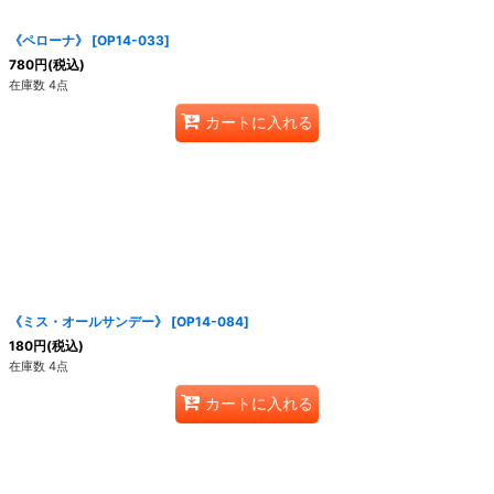
《ペローナ》
[
OP14-033
]
780
円
(税込)
在庫数 4点
カートに入れる
《ミス・オールサンデー》
[
OP14-084
]
180
円
(税込)
在庫数 4点
カートに入れる