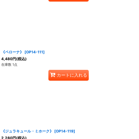
《ペローナ》
[
OP14-111
]
4,480
円
(税込)
在庫数 1点
カートに入れる
《ジュラキュール・ミホーク》
[
OP14-119
]
2,280
円
(税込)