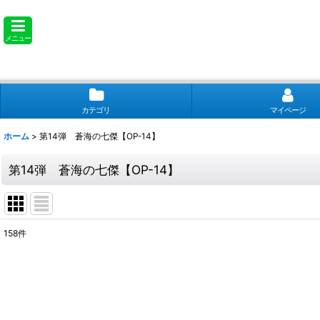
メニュー
カテゴリ
マイページ
ホーム
>
第14弾 蒼海の七傑【OP-14】
第14弾 蒼海の七傑【OP-14】
158
件
サブカテゴリ
:
表示数
: