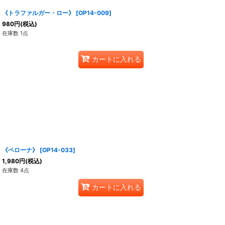
《トラファルガー・ロー》
[
OP14-009
]
980
円
(税込)
在庫数 1点
カートに入れる
《ペローナ》
[
OP14-033
]
1,980
円
(税込)
在庫数 4点
カートに入れる