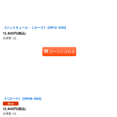
並び順
:
《ジュラキュール・ミホーク》
[
OP12-030
]
12,800
円
(税込)
在庫数 1点
カートに入れる
《ペローナ》
[
OP06-093
]
12,800
円
(税込)
在庫数 1点