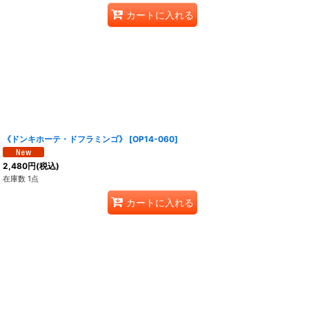
カートに入れる
《ドンキホーテ・ドフラミンゴ》
[
OP14-060
]
2,480
円
(税込)
在庫数 1点
カートに入れる