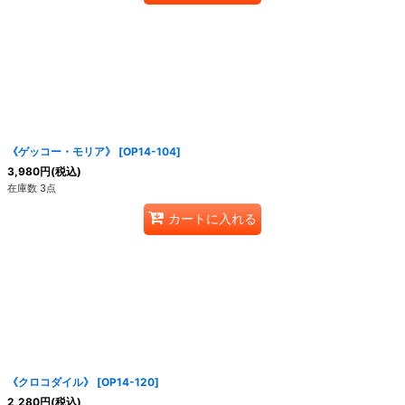
《ゲッコー・モリア》
[
OP14-104
]
3,980
円
(税込)
在庫数 3点
カートに入れる
《クロコダイル》
[
OP14-120
]
2,280
円
(税込)