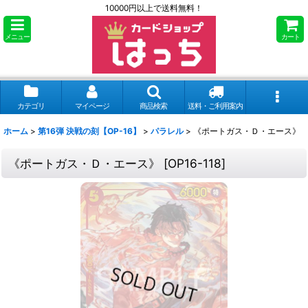
10000円以上で送料無料！
メニュー
カート
カテゴリ
マイページ
商品検索
送料・ご利用案内
ホーム
>
第16弾 決戦の刻【OP-16】
>
パラレル
>
《ポートガス・Ｄ・エース》
《ポートガス・Ｄ・エース》
[
OP16-118
]