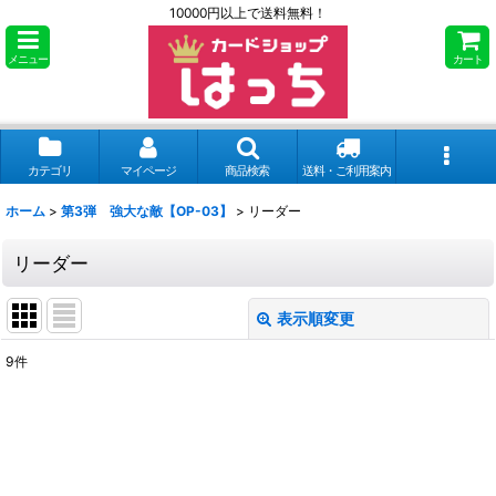
10000円以上で送料無料！
メニュー
カート
カテゴリ
マイページ
商品検索
送料・ご利用案内
ホーム
>
第3弾 強大な敵【OP-03】
>
リーダー
リーダー
表示順変更
閉じる
9
件
表示数
:
並び順
: