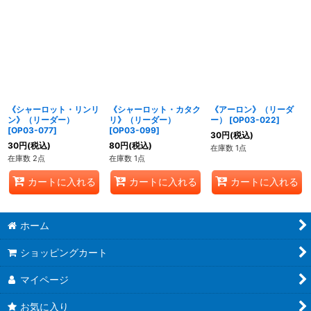
《シャーロット・リンリ
《シャーロット・カタク
《アーロン》（リーダ
ン》（リーダー）
リ》（リーダー）
ー）
[
OP03-022
]
[
OP03-077
]
[
OP03-099
]
30
円
(税込)
30
円
(税込)
80
円
(税込)
在庫数 1点
在庫数 2点
在庫数 1点
カートに入れる
カートに入れる
カートに入れる
ホーム
ショッピングカート
マイページ
お気に入り