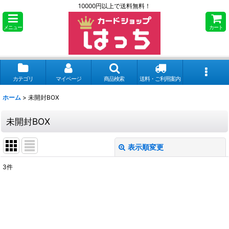
10000円以上で送料無料！
メニュー
カート
カテゴリ
マイページ
商品検索
送料・ご利用案内
ホーム
>
未開封BOX
未開封BOX
表示順変更
閉じる
3
件
サブカテゴリ
:
表示数
: