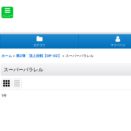
メニュー
カテゴリ
マイページ
ホーム
>
第2弾 頂上決戦【OP-02】
>
スーパーパラレル
スーパーパラレル
1
件
表示数
:
並び順
: