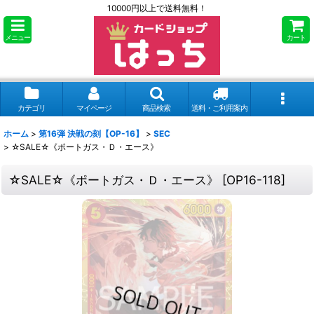
10000円以上で送料無料！
メニュー
カート
カテゴリ
マイページ
商品検索
送料・ご利用案内
ホーム
>
第16弾 決戦の刻【OP-16】
>
SEC
>
☆SALE☆《ポートガス・Ｄ・エース》
☆SALE☆《ポートガス・Ｄ・エース》
[
OP16-118
]