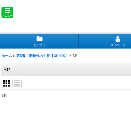
メニュー
カテゴリ
マイページ
ホーム
>
第5弾 新時代の主役【OP-05】
>
SP
SP
6
件
表示数
:
並び順
: