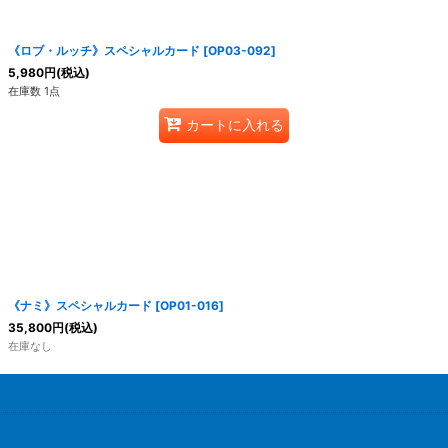
絞り込む
《ロブ・ルッチ》スペシャルカード
[
OP03-092
]
5,980
円
(税込)
在庫数 1点
カートに入れる
《ナミ》スペシャルカード
[
OP01-016
]
35,800
円
(税込)
在庫なし