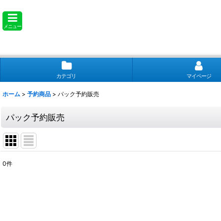
メニュー
カテゴリ
マイページ
ホーム
>
予約商品
>
パック予約販売
パック予約販売
0
件
表示数
:
並び順
: